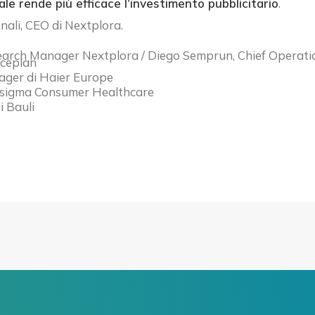
le rende più efficace l’investimento pubblicitario
.
ali, CEO di Nextplora.
earch Manager Nextplora / Diego Semprun, Chief Operatio
iceplan
ager di Haier Europe
asigma Consumer Healthcare
 Bauli