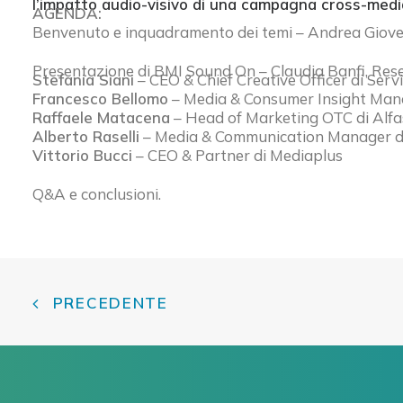
l’impatto audio-visivo di una campagna cross-media
AGENDA:
Benvenuto e inquadramento dei temi – Andrea Gioven
Presentazione di BMI Sound On – Claudia Banfi, Res
Stefania Siani
– CEO & Chief Creative Officer di Serv
Francesco Bellomo
– Media & Consumer Insight Man
Raffaele Matacena
– Head of Marketing OTC di Alf
Alberto Raselli
– Media & Communication Manager di
Vittorio Bucci
– CEO & Partner di Mediaplus
Q&A e conclusioni.
PRECEDENTE