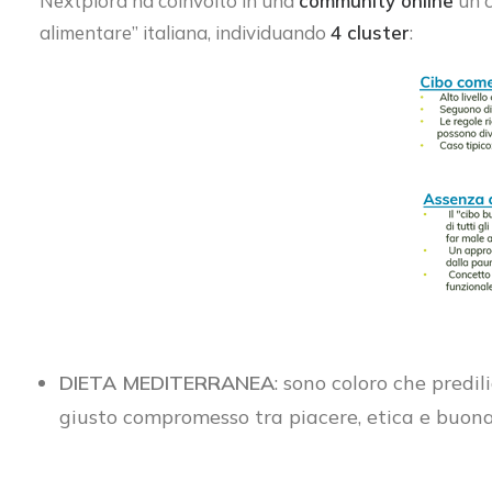
Nextplora ha coinvolto in una
community online
un c
alimentare” italiana, individuando
4 cluster
:
DIETA MEDITERRANEA
: sono coloro che predil
giusto compromesso tra piacere, etica e buona 