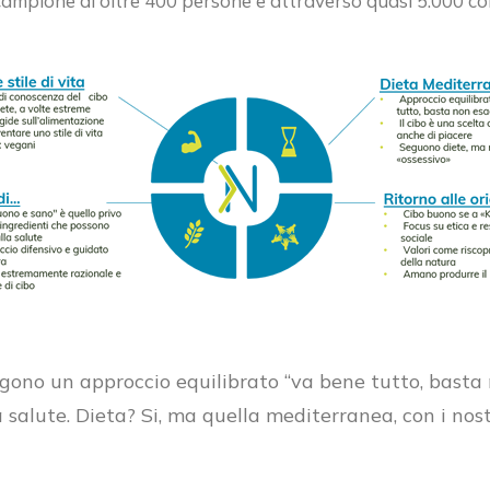
ampione di oltre 400 persone e attraverso quasi 5.000 co
igono un approccio equilibrato “va bene tutto, basta n
salute. Dieta? Si, ma quella mediterranea, con i nost