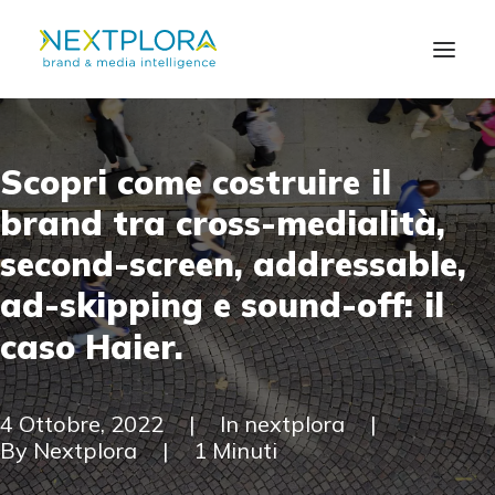
Scopri
come
costruire
il
CHI SIAMO
brand
tra
cross-medialità,
SOLUZIONI
second-screen,
addressable,
NEWS
ad-skipping
e
sound-off:
il
caso
Haier.
CONTATTI
EN
4 Ottobre, 2022
|
In
nextplora
|
By
Nextplora
|
1 Minuti