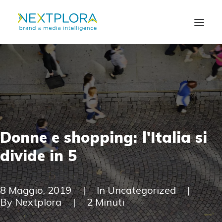
CHI SIAMO
SOLUZIONI
NEWS
Donne
e
shopping:
l'Italia
si
CONTATTI
divide
in
5
EN
8 Maggio, 2019
|
In
Uncategorized
|
By
Nextplora
|
2 Minuti