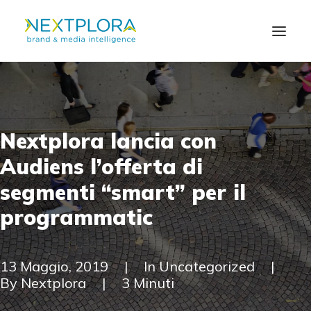
CHI SIAMO
Nextplora
lancia
con
SOLUZIONI
Audiens
l’offerta
di
NEWS
segmenti
“smart”
per
il
programmatic
CONTATTI
EN
13 Maggio, 2019
|
In
Uncategorized
|
By
Nextplora
|
3 Minuti