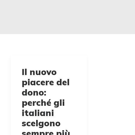
Il nuovo
piacere del
dono:
perché gli
italiani
scelgono
sempre più