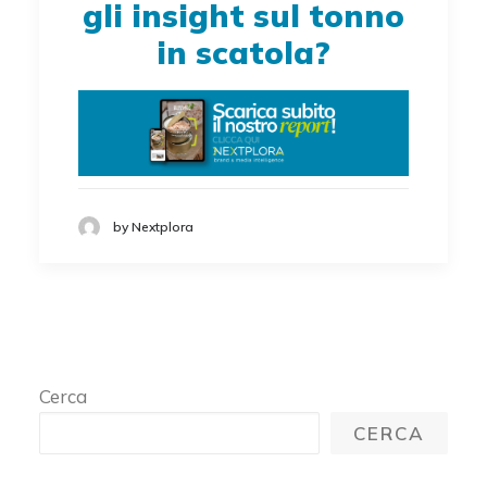
gli insight sul tonno
in scatola?
by Nextplora
Cerca
CERCA